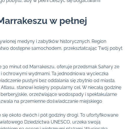
go pobytu, aby w pełni cieszyć się bogactwami
Marrakeszu w pełnej
żywionej medyny i zabytków historycznych. Region
e łatwo dostępne samochodem, przekształcając Twój pobyt
e 30 minut od Marrakeszu, oferuje przedsmak Sahary ze
 i ochrowymi wydmami. Ta jednodniowa wycieczka
dczenie pustyni bez oddalania się zbytnio od miasta.
Atlasu, stanowi kolejny popularny cel. W niecałą godzinę
 berberyjskie, orzeźwiające wodospady i spektakularne
ozwala na przemienne doświadczanie miejskiego
e się około dwóch i pół godziny drogi. To ufortyfikowane
 Światowego Dziedzictwa UNESCO, urzeka swoją
dokiem na ocean i wietrznymi plażami. Wycieczka