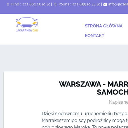
Hind : +212 662 15 10 10
|
Youns : +212 655 10 44 10
|
info@jacar
STRONA GŁÓWNA
KONTAKT
WARSZAWA - MARR
SAMOCH
Napisane
Dzięki niedawnemu uruchomieniu bezpo
Marrakeszem polscy podróżnicy mogą ter
południowego Maroka. To nowe połączeni