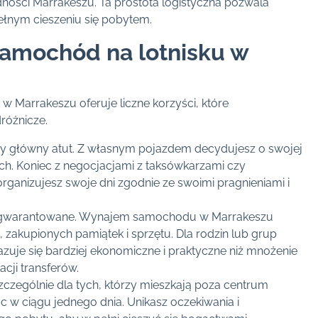
ości Marrakeszu. Ta prostota logistyczna pozwala
ełnym cieszeniu się pobytem.
amochód na lotnisku w
Marrakeszu oferuje liczne korzyści, które
różnicze.
zy główny atut. Z własnym pojazdem decydujesz o swojej
ch. Koniec z negocjacjami z taksówkarzami czy
organizujesz swoje dni zgodnie ze swoimi pragnieniami i
eż gwarantowane. Wynajem samochodu w Marrakeszu
 zakupionych pamiątek i sprzętu. Dla rodzin lub grup
azuje się bardziej ekonomiczne i praktyczne niż mnożenie
cji transferów.
czególnie dla tych, którzy mieszkają poza centrum
sc w ciągu jednego dnia. Unikasz oczekiwania i