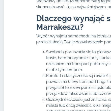
Warszawy do śródziemnomorskiej łagodn
skoncentrować się na najważniejszym: p
Dlaczego wynająć s
Marrakeszu?
Wybór wynajmu samochodu na lotnisku w 
przekształcają Twoje doświadczenie pod
Swoboda poruszania się to pierws
trasie, harmonogramie i przystanka
czekaniem na transport publiczny: 
osobistym tempem.
Komfort i elastyczność są równi
pozwala na łatwy transport bagażu,
przyjaciół to rozwiązanie często ok
przejazdów taksówkami lub rezerwa
Oszczędność czasu jest znaczna, sz
miasta lub chcą zwiedzić kilka miej