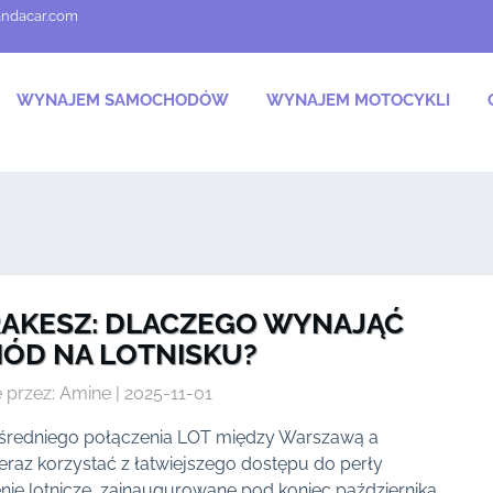
andacar.com
WYNAJEM SAMOCHODÓW
WYNAJEM MOTOCYKLI
AKESZ: DLACZEGO WYNAJĄĆ
ÓD NA LOTNISKU?
 przez: Amine | 2025-11-01
średniego połączenia LOT między Warszawą a
az korzystać z łatwiejszego dostępu do perły
e lotnicze, zainaugurowane pod koniec października