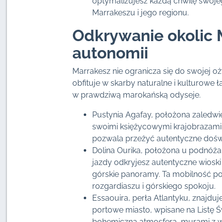
optymalizujesz każdą chwilę swoje
Marrakeszu i jego regionu.
Odkrywanie okolic 
autonomii
Marrakesz nie ogranicza się do swojej o
obfituje w skarby naturalne i kulturow
w prawdziwą marokańską odyseje.
Pustynia Agafay, położona zaledwi
swoimi księżycowymi krajobrazami
pozwala przeżyć autentyczne doświa
Dolina Ourika, położona u podnóża 
jazdy odkryjesz autentyczne wioski
górskie panoramy. Ta mobilność p
rozgardiaszu i górskiego spokoju.
Essaouira, perła Atlantyku, znajduj
portowe miasto, wpisane na Listę
bohemiczną atmosferą, murami z wi