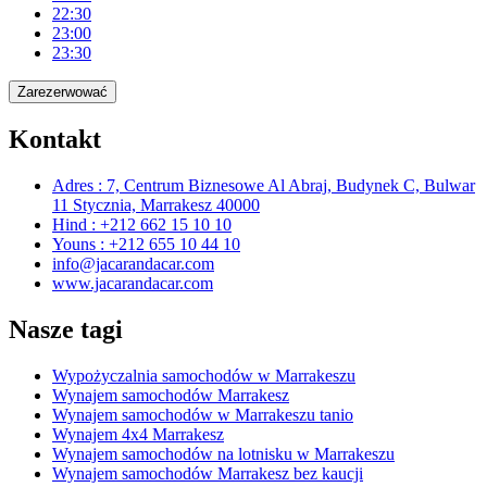
22:30
23:00
23:30
Zarezerwować
Kontakt
Adres : 7, Centrum Biznesowe Al Abraj, Budynek C, Bulwar
11 Stycznia, Marrakesz 40000
Hind : +212 662 15 10 10
Youns : +212 655 10 44 10
info@jacarandacar.com
www.jacarandacar.com
Nasze tagi
Wypożyczalnia samochodów w Marrakeszu
Wynajem samochodów Marrakesz
Wynajem samochodów w Marrakeszu tanio
Wynajem 4x4 Marrakesz
Wynajem samochodów na lotnisku w Marrakeszu
Wynajem samochodów Marrakesz bez kaucji