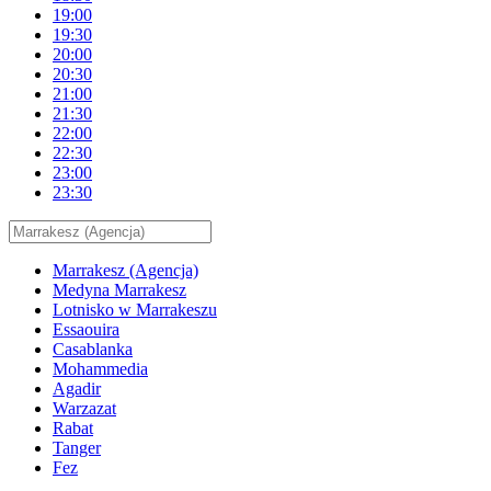
19:00
19:30
20:00
20:30
21:00
21:30
22:00
22:30
23:00
23:30
Marrakesz (Agencja)
Medyna Marrakesz
Lotnisko w Marrakeszu
Essaouira
Casablanka
Mohammedia
Agadir
Warzazat
Rabat
Tanger
Fez