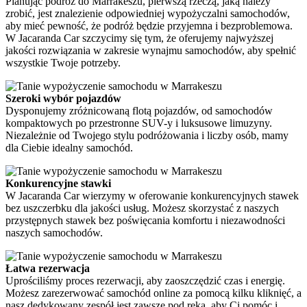
Planując podróż do Marrakeszu, pierwszą rzeczą, jaką należy
zrobić, jest znalezienie odpowiedniej wypożyczalni samochodów,
aby mieć pewność, że podróż będzie przyjemna i bezproblemowa.
W Jacaranda Car szczycimy się tym, że oferujemy najwyższej
jakości rozwiązania w zakresie wynajmu samochodów, aby spełnić
wszystkie Twoje potrzeby.
Szeroki wybór pojazdów
Dysponujemy zróżnicowaną flotą pojazdów, od samochodów
kompaktowych po przestronne SUV-y i luksusowe limuzyny.
Niezależnie od Twojego stylu podróżowania i liczby osób, mamy
dla Ciebie idealny samochód.
Konkurencyjne stawki
W Jacaranda Car wierzymy w oferowanie konkurencyjnych stawek
bez uszczerbku dla jakości usług. Możesz skorzystać z naszych
przystępnych stawek bez poświęcania komfortu i niezawodności
naszych samochodów.
Łatwa rezerwacja
Uprościliśmy proces rezerwacji, aby zaoszczędzić czas i energię.
Możesz zarezerwować samochód online za pomocą kilku kliknięć, a
nasz dedykowany zespół jest zawsze pod ręką, aby Ci pomóc i