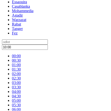
Essaouira
Casablanka
Mohammedia
Agadir
Warzazat
Rabat
Tanger
Fez
00:00
00:30
01:00
01:30
02:00
02:30
03:00
03:30
04:00
04:30
05:00
05:30
06:00