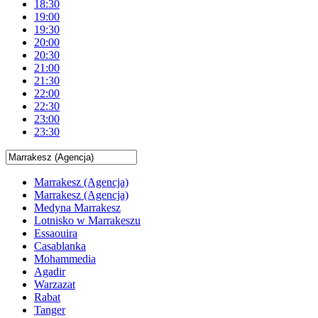
18:30
19:00
19:30
20:00
20:30
21:00
21:30
22:00
22:30
23:00
23:30
Marrakesz (Agencja)
Marrakesz (Agencja)
Medyna Marrakesz
Lotnisko w Marrakeszu
Essaouira
Casablanka
Mohammedia
Agadir
Warzazat
Rabat
Tanger