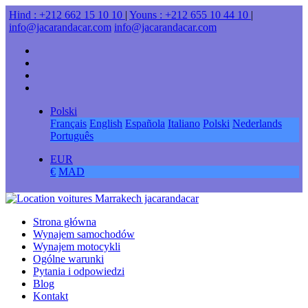
Hind : +212 662 15 10 10
|
Youns : +212 655 10 44 10
|
info@jacarandacar.com
info@jacarandacar.com
Polski
Français
English
Española
Italiano
Polski
Nederlands
Português
EUR
€
MAD
Strona główna
Wynajem samochodów
Wynajem motocykli
Ogólne warunki
Pytania i odpowiedzi
Blog
Kontakt