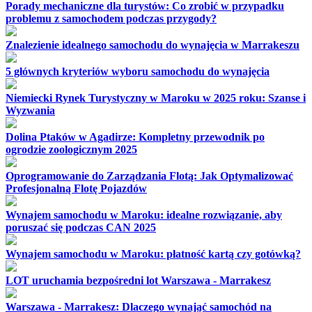
Porady mechaniczne dla turystów: Co zrobić w przypadku
problemu z samochodem podczas przygody?
Znalezienie idealnego samochodu do wynajęcia w Marrakeszu
5 głównych kryteriów wyboru samochodu do wynajęcia
Niemiecki Rynek Turystyczny w Maroku w 2025 roku: Szanse i
Wyzwania
Dolina Ptaków w Agadirze: Kompletny przewodnik po
ogrodzie zoologicznym 2025
Oprogramowanie do Zarządzania Flotą: Jak Optymalizować
Profesjonalną Flotę Pojazdów
Wynajem samochodu w Maroku: idealne rozwiązanie, aby
poruszać się podczas CAN 2025
Wynajem samochodu w Maroku: płatność kartą czy gotówką?
LOT uruchamia bezpośredni lot Warszawa - Marrakesz
Warszawa - Marrakesz: Dlaczego wynająć samochód na