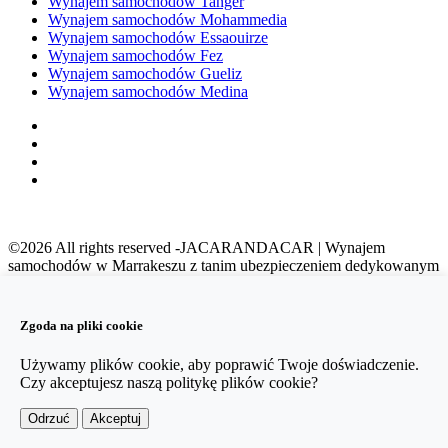
Wynajem samochodów Tanger
Wynajem samochodów Mohammedia
Wynajem samochodów Essaouirze
Wynajem samochodów Fez
Wynajem samochodów Gueliz
Wynajem samochodów Medina
©2026 All rights reserved -JACARANDACAR | Wynajem
samochodów w Marrakeszu z tanim ubezpieczeniem dedykowanym
do wykupu własnego udziału w szkodzie
Powered By:
Zgoda na pliki cookie
1
Używamy plików cookie, aby poprawić Twoje doświadczenie.
2
Czy akceptujesz naszą politykę plików cookie?
Odrzuć
Akceptuj