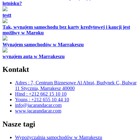
lotnisku?
testt
Tak, wynajem samochodu bez karty kredytowej i kaucji jest
możliwy w Maroku
Wynajem samochodów w Marrakeszu
wynajem auta w Marrakeszu
Kontakt
Adres : 7, Centrum Biznesowe Al Abraj, Budynek C, Bulwar
11 Stycznia, Marrakesz 40000
Hind : +212 662 15 10 10
Youns : +212 655 10 44 10
info@jacarandacar.com
www.jacarandacar.com
Nasze tagi
Wypożyczalnia samochodów w Marrakeszu