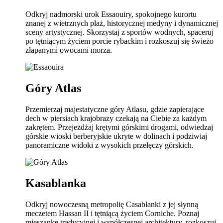
Odkryj nadmorski urok Essaouiry, spokojnego kurortu
znanej z wietrznych plaż, historycznej medyny i dynamicznej
sceny artystycznej. Skorzystaj z sportów wodnych, spaceruj
po tętniącym życiem porcie rybackim i rozkoszuj się świeżo
złapanymi owocami morza.
Góry Atlas
Przemierzaj majestatyczne góry Atlasu, gdzie zapierające
dech w piersiach krajobrazy czekają na Ciebie za każdym
zakrętem. Przejeżdżaj krętymi górskimi drogami, odwiedzaj
górskie wioski berberyjskie ukryte w dolinach i podziwiaj
panoramiczne widoki z wysokich przełęczy górskich.
Kasablanka
Odkryj nowoczesną metropolię Casablanki z jej słynną
meczetem Hassan II i tętniącą życiem Corniche. Poznaj
mieszankę tradycyjnej i współczesnej architektury, rozkoszuj