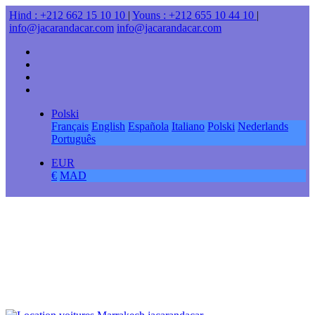
Hind : +212 662 15 10 10
|
Youns : +212 655 10 44 10
|
info@jacarandacar.com
info@jacarandacar.com
Polski
Français
English
Española
Italiano
Polski
Nederlands
Português
EUR
€
MAD