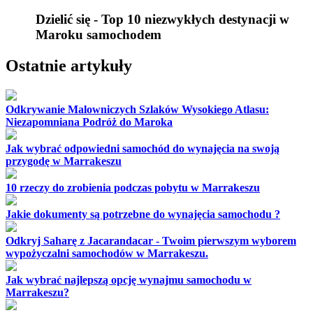
Dzielić się - Top 10 niezwykłych destynacji w
Maroku samochodem
Ostatnie artykuły
Odkrywanie Malowniczych Szlaków Wysokiego Atlasu:
Niezapomniana Podróż do Maroka
Jak wybrać odpowiedni samochód do wynajęcia na swoją
przygodę w Marrakeszu
10 rzeczy do zrobienia podczas pobytu w Marrakeszu
Jakie dokumenty są potrzebne do wynajęcia samochodu ?
Odkryj Saharę z Jacarandacar - Twoim pierwszym wyborem
wypożyczalni samochodów w Marrakeszu.
Jak wybrać najlepszą opcję wynajmu samochodu w
Marrakeszu?