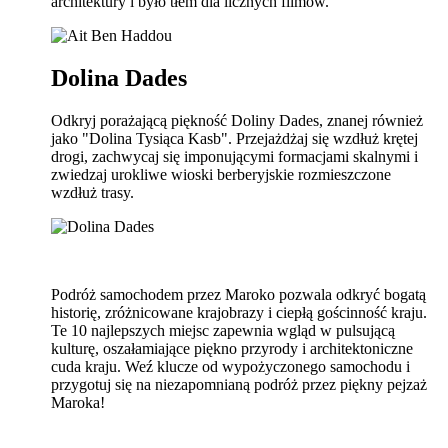
architektury i było tłem dla licznych filmów.
Dolina Dades
Odkryj porażającą piękność Doliny Dades, znanej również
jako "Dolina Tysiąca Kasb". Przejażdżaj się wzdłuż krętej
drogi, zachwycaj się imponującymi formacjami skalnymi i
zwiedzaj urokliwe wioski berberyjskie rozmieszczone
wzdłuż trasy.
Podróż samochodem przez Maroko pozwala odkryć bogatą
historię, zróżnicowane krajobrazy i ciepłą gościnność kraju.
Te 10 najlepszych miejsc zapewnia wgląd w pulsującą
kulturę, oszałamiające piękno przyrody i architektoniczne
cuda kraju. Weź klucze od wypożyczonego samochodu i
przygotuj się na niezapomnianą podróż przez piękny pejzaż
Maroka!