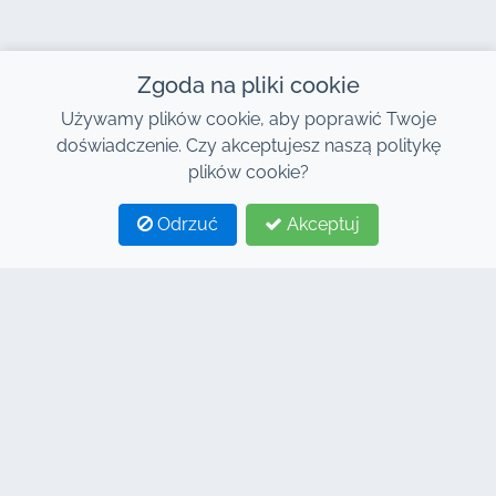
Zgoda na pliki cookie
Używamy plików cookie, aby poprawić Twoje
doświadczenie. Czy akceptujesz naszą politykę
plików cookie?
Odrzuć
Akceptuj
1
2
KONTAKT
Adres : 7, Centrum Biznesowe Al Abraj, Budynek C,
Bulwar 11 Stycznia, Marrakesz 40000
Hind : +212 662 15 10 10
Youns : +212 655 10 44 10
info@jacarandacar.com
www.jacarandacar.com