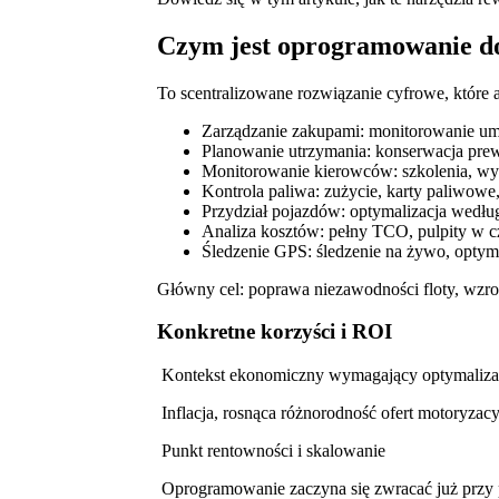
Czym jest oprogramowanie do
To scentralizowane rozwiązanie cyfrowe, które 
Zarządzanie zakupami: monitorowanie um
Planowanie utrzymania: konserwacja pre
Monitorowanie kierowców: szkolenia, wyk
Kontrola paliwa: zużycie, karty paliwow
Przydział pojazdów: optymalizacja wedłu
Analiza kosztów: pełny TCO, pulpity w c
Śledzenie GPS: śledzenie na żywo, optyma
Główny cel: poprawa niezawodności floty, wzro
Konkretne korzyści i ROI
Kontekst ekonomiczny wymagający optymaliza
Inflacja, rosnąca różnorodność ofert motoryzacy
Punkt rentowności i skalowanie
Oprogramowanie zaczyna się zwracać już przy p