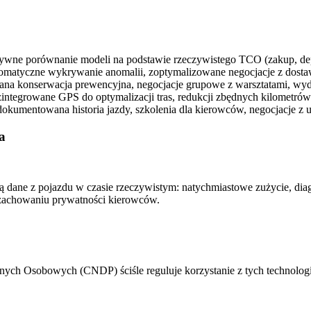
wne porównanie modeli na podstawie rzeczywistego TCO (zakup, depre
tomatyczne wykrywanie anomalii, zoptymalizowane negocjacje z dosta
ana konserwacja prewencyjna, negocjacje grupowe z warsztatami, wy
ntegrowane GPS do optymalizacji tras, redukcji zbędnych kilometrów 
kumentowana historia jazdy, szkolenia dla kierowców, negocjacje z u
a
ane z pojazdu w czasie rzeczywistym: natychmiastowe zużycie, diagn
 zachowaniu prywatności kierowców.
 Osobowych (CNDP) ściśle reguluje korzystanie z tych technologii