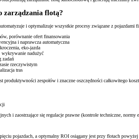
 zarządzania flotą?
automatyzuje i optymalizuje wszystkie procesy związane z pojazdami 
ów, porównanie ofert finansowania
wencyjna i naprawcza automatyczna
roczenia, eko‑jazda
e, wykrywanie nadużyć
g zadań
zasie rzeczywistym
lizacja tras
st produktywności zespołów i znaczne oszczędności całkowitego koszt
cji
jnych i zaostrzające się regulacje prawne (kontrole techniczne, normy 
ięciu pojazdach, a optymalny ROI osiągany jest przy flotach powyże