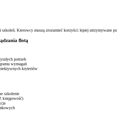
 szkoleń. Kierowcy muszą zrozumieć korzyści: lepiej utrzymywane poj
dzania flotą
zyszłych potrzeb
ogramu wymagań
biektywnych kryteriów
ne szkolenie
P, księgowość)
kcja
atkowych