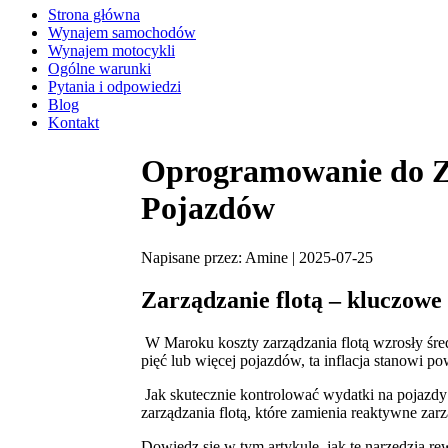
Strona główna
Wynajem samochodów
Wynajem motocykli
Ogólne warunki
Pytania i odpowiedzi
Blog
Kontakt
Oprogramowanie do Za
Pojazdów
Napisane przez: Amine | 2025-07-25
Zarządzanie flotą – kluczow
W Maroku koszty zarządzania flotą wzrosły śred
pięć lub więcej pojazdów, ta inflacja stanowi p
Jak skutecznie kontrolować wydatki na pojazd
zarządzania flotą, które zamienia reaktywne za
Dowiedz się w tym artykule, jak te narzędzia re