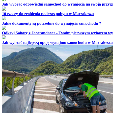
Jak wybrać odpowiedni samochód do wynajęcia na swoją przy
10 rzeczy do zrobienia podczas pobytu w Marrakeszu
Jakie dokumenty są potrzebne do wynajęcia samochodu ?
Odkryj Saharę z Jacarandacar - Twoim pierwszym wyborem wy
Jak wybrać najlepszą opcję wynajmu samochodu w Marrakeszu