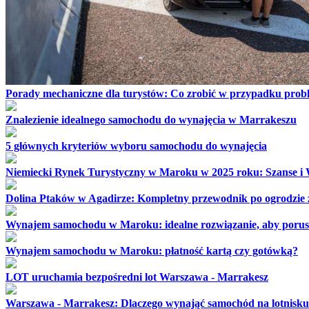
Porady mechaniczne dla turystów: Co zrobić w przypadku pro
Znalezienie idealnego samochodu do wynajęcia w Marrakeszu
5 głównych kryteriów wyboru samochodu do wynajęcia
Niemiecki Rynek Turystyczny w Maroku w 2025 roku: Szanse i
Dolina Ptaków w Agadirze: Kompletny przewodnik po ogrodzie 
Wynajem samochodu w Maroku: idealne rozwiązanie, aby porus
Wynajem samochodu w Maroku: płatność kartą czy gotówką?
LOT uruchamia bezpośredni lot Warszawa - Marrakesz
Warszawa - Marrakesz: Dlaczego wynająć samochód na lotnisk