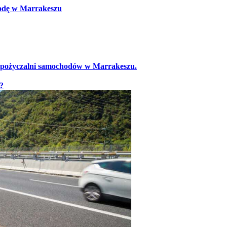
godę w Marrakeszu
pożyczalni samochodów w Marrakeszu.
?