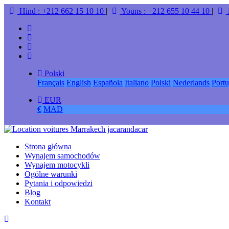
Hind : +212 662 15 10 10
|
Youns : +212 655 10 44 10
|
Polski
Français
English
Española
Italiano
Polski
Nederlands
Port
EUR
€
MAD
Strona główna
Wynajem samochodów
Wynajem motocykli
Ogólne warunki
Pytania i odpowiedzi
Blog
Kontakt