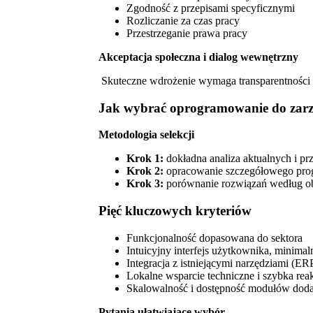
Zgodność z przepisami specyficznymi
Rozliczanie za czas pracy
Przestrzeganie prawa pracy
Akceptacja społeczna i dialog wewnętrzny
Skuteczne wdrożenie wymaga transparentności i
Jak wybrać oprogramowanie do zarzą
Metodologia selekcji
Krok 1:
dokładna analiza aktualnych i pr
Krok 2:
opracowanie szczegółowego pr
Krok 3:
porównanie rozwiązań według o
Pięć kluczowych kryteriów
Funkcjonalność dopasowana do sektora
Intuicyjny interfejs użytkownika, minimal
Integracja z istniejącymi narzędziami (ER
Lokalne wsparcie techniczne i szybka rea
Skalowalność i dostępność modułów dod
Pytania ułatwiające wybór