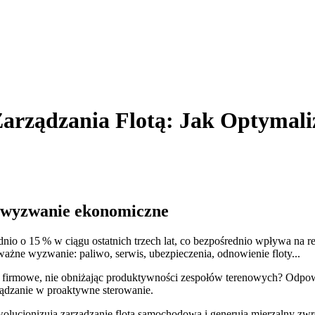
rządzania Flotą: Jak Optymaliz
e wyzwanie ekonomiczne
nio o 15 % w ciągu ostatnich trzech lat, co bezpośrednio wpływa na r
oważne wyzwanie: paliwo, serwis, ubezpieczenia, odnowienie floty...
y firmowe, nie obniżając produktywności zespołów terenowych? Odpo
rządzanie w proaktywne sterowanie.
wolucjonizują zarządzanie flotą samochodową i generują mierzalny zwro