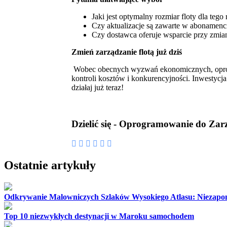
Jaki jest optymalny rozmiar floty dla tego
Czy aktualizacje są zawarte w abonamenc
Czy dostawca oferuje wsparcie przy zmia
Zmień zarządzanie flotą już dziś
Wobec obecnych wyzwań ekonomicznych, oprogram
kontroli kosztów i konkurencyjności. Inwestyc
działaj już teraz!
Dzielić się - Oprogramowanie do Zar
Ostatnie artykuły
Odkrywanie Malowniczych Szlaków Wysokiego Atlasu: Niezap
Top 10 niezwykłych destynacji w Maroku samochodem