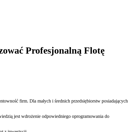
ować Profesjonalną Flotę
entowność firm. Dla małych i średnich przedsiębiorstw posiadających
wiedzią jest wdrożenie odpowiedniego oprogramowania do
t z inwestycji.