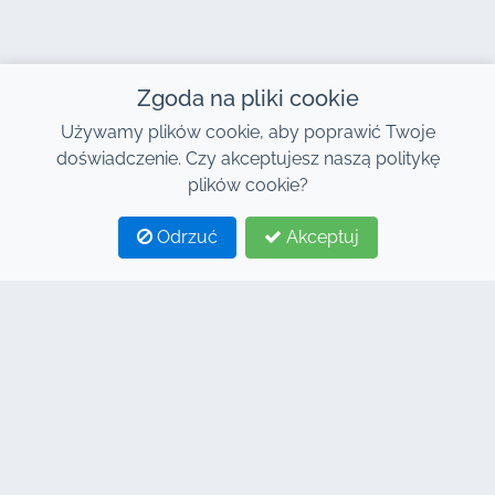
Zgoda na pliki cookie
Używamy plików cookie, aby poprawić Twoje
doświadczenie. Czy akceptujesz naszą politykę
plików cookie?
Odrzuć
Akceptuj
1
2
KONTAKT
Adres : 7, Centrum Biznesowe Al Abraj, Budynek C,
Bulwar 11 Stycznia, Marrakesz 40000
Hind : +212 662 15 10 10
Youns : +212 655 10 44 10
info@jacarandacar.com
www.jacarandacar.com