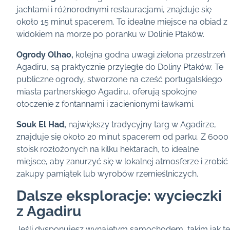
jachtami i różnorodnymi restauracjami, znajduje się
około 15 minut spacerem. To idealne miejsce na obiad z
widokiem na morze po poranku w Dolinie Ptaków.
Ogrody Olhao,
kolejna godna uwagi zielona przestrzeń
Agadiru, są praktycznie przyległe do Doliny Ptaków. Te
publiczne ogrody, stworzone na cześć portugalskiego
miasta partnerskiego Agadiru, oferują spokojne
otoczenie z fontannami i zacienionymi ławkami.
Souk El Had,
największy tradycyjny targ w Agadirze,
znajduje się około 20 minut spacerem od parku. Z 6000
stoisk rozłożonych na kilku hektarach, to idealne
miejsce, aby zanurzyć się w lokalnej atmosferze i zrobić
zakupy pamiątek lub wyrobów rzemieślniczych.
Dalsze eksploracje: wycieczki
z Agadiru
Jeśli dysponujesz wynajętym samochodem, takim jak te