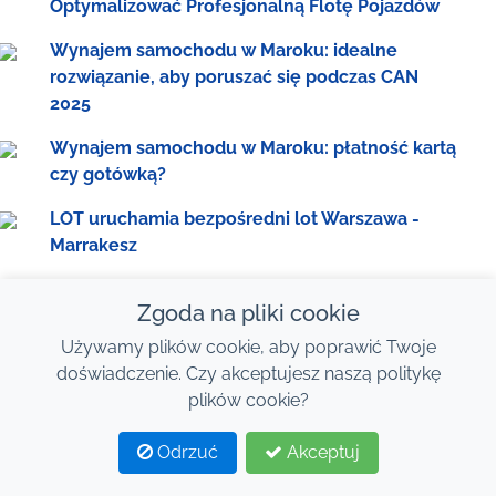
Optymalizować Profesjonalną Flotę Pojazdów
Wynajem samochodu w Maroku: idealne
rozwiązanie, aby poruszać się podczas CAN
2025
Wynajem samochodu w Maroku: płatność kartą
czy gotówką?
LOT uruchamia bezpośredni lot Warszawa -
Marrakesz
Warszawa - Marrakesz: Dlaczego wynająć
Zgoda na pliki cookie
samochód na lotnisku?
Używamy plików cookie, aby poprawić Twoje
testt
doświadczenie. Czy akceptujesz naszą politykę
plików cookie?
Tak, wynajem samochodu bez karty kredytowej
i kaucji jest możliwy w Maroku
Odrzuć
Akceptuj
1
2
Wynajem samochodów w Marrakeszu