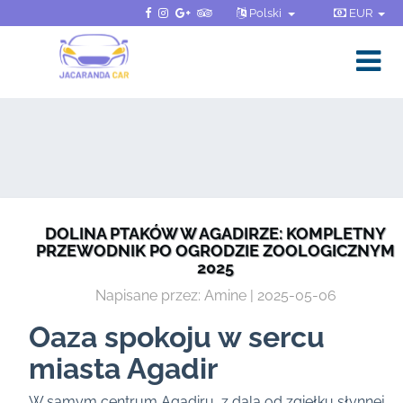
Polski
EUR
DOLINA PTAKÓW W AGADIRZE: KOMPLETNY
PRZEWODNIK PO OGRODZIE ZOOLOGICZNYM
2025
Napisane przez: Amine | 2025-05-06
Oaza spokoju w sercu
miasta Agadir
W samym centrum Agadiru, z dala od zgiełku słynnej