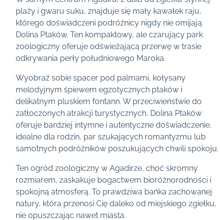
plaży i gwaru suku, znajduje się mały kawałek raju,
którego doświadczeni podróżnicy nigdy nie omijają:
Dolina Ptaków. Ten kompaktowy, ale czarujący park
zoologiczny oferuje odświeżającą przerwę w trasie
odkrywania perły południowego Maroka.
Wyobraź sobie spacer pod palmami, kołysany
melodyjnym śpiewem egzotycznych ptaków i
delikatnym pluskiem fontann. W przeciwieństwie do
zatłoczonych atrakcji turystycznych, Dolina Ptaków
oferuje bardziej intymne i autentyczne doświadczenie,
idealne dla rodzin, par szukających romantyzmu lub
samotnych podróżników poszukujących chwili spokoju.
Ten ogród zoologiczny w Agadirze, choć skromny
rozmiarem, zaskakuje bogactwem bioróżnorodności i
spokojną atmosferą. To prawdziwa bańka zachowanej
natury, która przenosi Cię daleko od miejskiego zgiełku,
nie opuszczając nawet miasta.