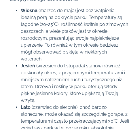
Wiosna
(marzec do maja) jest bez wątpienia
idealną porą na odkrycie parku. Temperatury są
łagodne (20-25°C), roślinność kwitnie po zimowych
deszczach, a wiele ptaków jest w okresie
rozrodczym, prezentując swoje najpiękniejsze
upierzenie. To również w tym okresie będziesz
mógł obserwować pisklęta w niektórych
wolierach.
Jesień
(wrzesień do listopada) stanowi również
doskonały okres, z przyjemnymi temperaturami i
mniejszym natężeniem ruchu turystycznego niż
latem. Drzewa i rośliny w parku oferują wtedy
piękne jesienne kolory, które upiększają Twoją
wizytę.
Lato
(czerwiec do sierpnia), choć bardzo
słoneczne, może okazać się szczególnie gorące, z
temperaturami często przekraczającymi 30°C. Jeśli
zwiedzasz park w tej porze roku, absolutnie