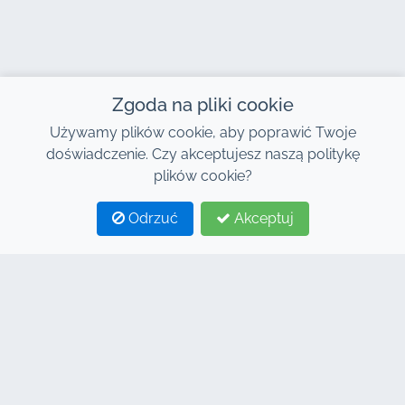
Zgoda na pliki cookie
Używamy plików cookie, aby poprawić Twoje
doświadczenie. Czy akceptujesz naszą politykę
plików cookie?
Odrzuć
Akceptuj
1
2
KONTAKT
Adres : 7, Centrum Biznesowe Al Abraj, Budynek C,
Bulwar 11 Stycznia, Marrakesz 40000
Hind : +212 662 15 10 10
Youns : +212 655 10 44 10
info@jacarandacar.com