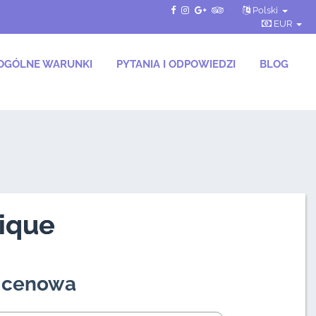
Polski
EUR
OGÓLNE WARUNKI
PYTANIA I ODPOWIEDZI
BLOG
ique
a cenowa