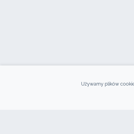
Używamy plików cookie,
KONTAKT
NASZ
Adres : 7, Centrum Biznesowe Al
Wypoż