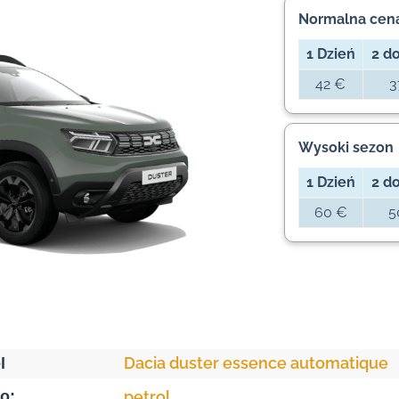
Normalna cen
1 Dzień
2 do
42 €
3
Wysoki sezon
1 Dzień
2 do
60 €
5
Dacia duster essence automatique
l
o:
petrol