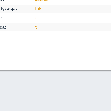
Tak
tyzacja:
:
4
5
ca: