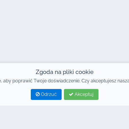
Zgoda na pliki cookie
 aby poprawić Twoje doświadczenie. Czy akceptujesz naszą 
Odrzuć
Akceptuj
E TAGI
POŁĄCZENIA
yczalnia samochodów w
Strona główna