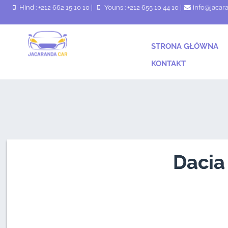
Hind : +212 662 15 10 10
|
Youns : +212 655 10 44 10
|
info@jacar
STRONA GŁÓWNA
KONTAKT
Dacia