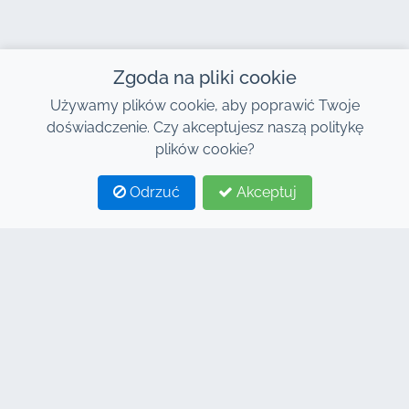
Zgoda na pliki cookie
Używamy plików cookie, aby poprawić Twoje
doświadczenie. Czy akceptujesz naszą politykę
plików cookie?
Odrzuć
Akceptuj
1
2
KONTAKT
Adres : 7, Centrum Biznesowe Al Abraj, Budynek C,
Bulwar 11 Stycznia, Marrakesz 40000
Hind : +212 662 15 10 10
Youns : +212 655 10 44 10
info@jacarandacar.com
www.jacarandacar.com