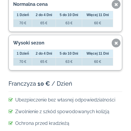
Normalna cena
1 Dzień
2 do 4 Dni
5 do 10 Dni
Więcej 11 Dni
70 €
65 €
63 €
60 €
Wysoki sezon
1 Dzień
2 do 4 Dni
5 do 10 Dni
Więcej 11 Dni
70 €
65 €
63 €
60 €
Franczyza
10 €
/ Dzień
Ubezpieczenie bez własnej odpowiedzialności
Zwolnienie z szkód spowodowanych kolizją
Ochrona przed kradzieżą