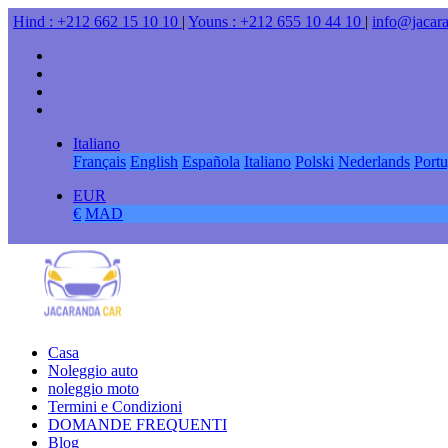
Hind : +212 662 15 10 10
|
Youns : +212 655 10 44 10
|
info@jacar
Italiano
Français
English
Española
Italiano
Polski
Nederlands
Port
EUR
€
MAD
Casa
Noleggio auto
noleggio moto
Termini e Condizioni
DOMANDE FREQUENTI
Blog