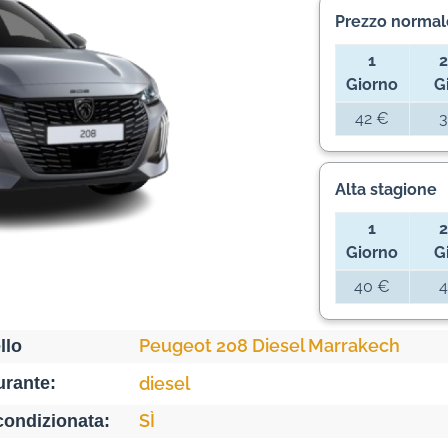
Prezzo normal
1
2
Giorno
G
42 €
3
Alta stagione
1
2
Giorno
G
40 €
4
Peugeot 208 Diesel Marrakech
llo
rante:
diesel
SÌ
condizionata: