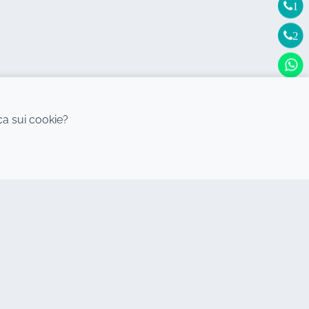
1
2
ica sui cookie?
DESTINAZIONI
Autonoleggio Agadir
Autonoleggio Casablanca
Autonoleggio Rabat
Autonoleggio Tanger
Autonoleggio Mohammedia
Autonoleggio Essaouira