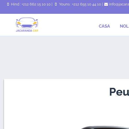
Hind : +212 662 15 10 10
|
Youns : +212 655 10 44 10
|
info@jacar
CASA
NOL
Peu