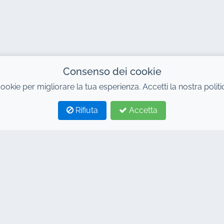
Consenso dei cookie
cookie per migliorare la tua esperienza. Accetti la nostra polit
Rifiuta
Accetta
ACI
LINK
io auto Marrakech
Casa
io auto Marrakech
Noleggio auto
mico
Termini e Condizioni
io auto a Marrakech
DOMANDE FREQUENTI
io 4x4 Marrakech
Blog
leggio aeroporto di
Contatto