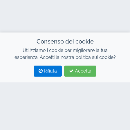
Consenso dei cookie
Utilizziamo i cookie per migliorare la tua
esperienza. Accetti la nostra politica sui cookie?
Rifiuta
Accetta
1
2
CONTATTO
Indirizzo : 7, Centro Affari Al Abraj, Edificio C, Viale 11
Gennaio, Marrakech 40000
Hind : +212 662 15 10 10
Youns : +212 655 10 44 10
info@jacarandacar.com