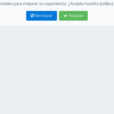
cookies para mejorar su experiencia. ¿Acepta nuestra política
Rechazar
Aceptar
TRAS ETIQUETAS
VÍNCULOS
a de alquiler de coches en
Inicio
kech
Alquiler de coches
er de coches Marrakech
Alquiler coches Marrakech
er de coches barato en
Preguntas frecuentes
kech
Blog
er de 4x4 en Marrakech
Contacto
er de coches en el aeropuerto
rrakech
er de coches en Marrakech sin
to
er de coches automáticos en
kech
er de coches manuales en