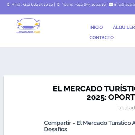
Hind : +212 662 15 10 10
|
Youns : +212 655 10 44 10
|
info@jacar
INICIO
ALQUILER
CONTACTO
EL MERCADO TURÍST
2025: OPOR
Publicad
Compartir - El Mercado Turístico
Desafíos