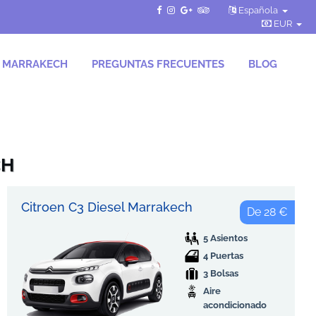
Española
EUR
S MARRAKECH
PREGUNTAS FRECUENTES
BLOG
CH
Citroen C3 Diesel Marrakech
De 28 €
5 Asientos
4 Puertas
3 Bolsas
Aire
acondicionado