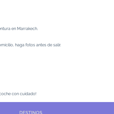
entura en Marrakech.
cilio, haga fotos antes de salir.
l coche con cuidado!
DESTINOS