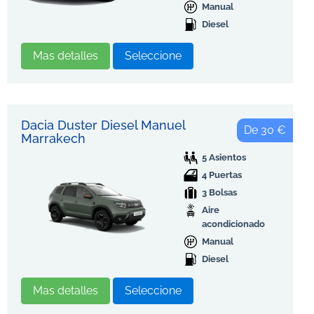
Manual
Diesel
Mas detalles
Seleccione
Dacia Duster Diesel Manuel
De 30 €
Marrakech
5 Asientos
4 Puertas
3 Bolsas
Aire
acondicionado
Manual
Diesel
Mas detalles
Seleccione