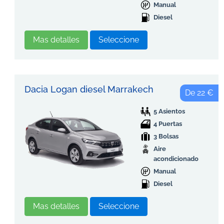
Manual
Diesel
Mas detalles
Seleccione
Dacia Logan diesel Marrakech
De 22 €
5 Asientos
4 Puertas
3 Bolsas
Aire
acondicionado
Manual
Diesel
Mas detalles
Seleccione