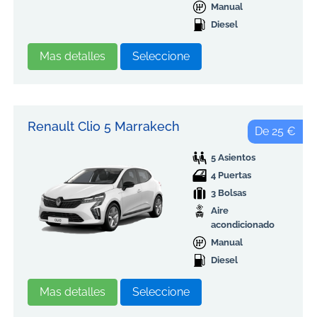
Manual
Diesel
Mas detalles
Seleccione
Renault Clio 5 Marrakech
De 25 €
5 Asientos
4 Puertas
3 Bolsas
Aire
acondicionado
Manual
Diesel
Mas detalles
Seleccione