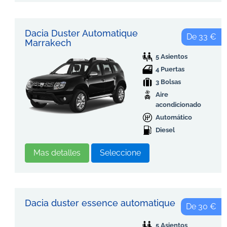
Dacia Duster Automatique
De 33 €
Marrakech
5 Asientos
4 Puertas
3 Bolsas
Aire
acondicionado
Automático
Diesel
Mas detalles
Seleccione
Dacia duster essence automatique
De 30 €
5 Asientos