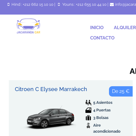
Hind : +212 662 15 10 10
|
Youns : +212 655 10 44 10
|
info@jacar
INICIO
ALQUILER
CONTACTO
A
Citroen C Elysee Marrakech
De 25 €
5 Asientos
4 Puertas
3 Bolsas
Aire
acondicionado