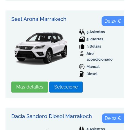
Seat Arona Marrakech
De 25 €
5 Asientos
5 Puertas
3 Bolsas
Aire
acondicionado
Manual
Diesel
Mas detalles
Seleccione
Dacia Sandero Diesel Marrakech
De 22 €
5 Asientos