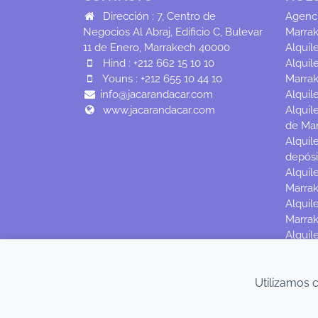
Dirección : 7, Centro de
Agenci
Negocios Al Abraj, Edificio C, Bulevar
Marra
11 de Enero, Marrakech 40000
Alquil
Hind : +212 662 15 10 10
Alquil
Youns : +212 655 10 44 10
Marra
info@jacarandacar.com
Alquil
www.jacarandacar.com
Alquil
de Ma
Alquil
depósi
Alquil
Marra
Alquil
Marra
Alquil
Utilizamos 
©2026 All rights reserved -JACARANDACAR | Alquiler d