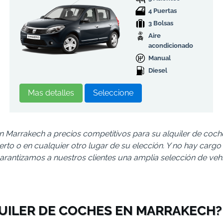
4 Puertas
3 Bolsas
Aire
acondicionado
Manual
Diesel
Mas detalles
Seleccione
en Marrakech a precios competitivos para su alquiler de co
uerto o en cualquier otro lugar de su elección. Y no hay car
garantizamos a nuestros clientes una amplia selección de ve
UILER DE COCHES EN MARRAKECH?