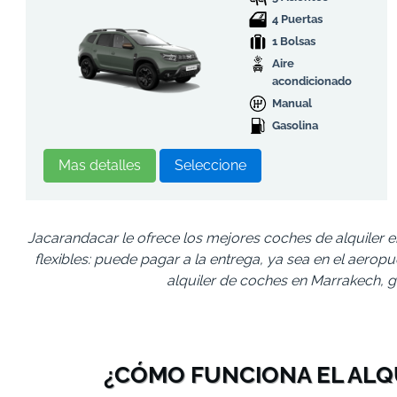
4 Puertas
1 Bolsas
Aire
acondicionado
Manual
Gasolina
Mas detalles
Seleccione
Jacarandacar le ofrece los mejores coches de alquiler 
flexibles: puede pagar a la entrega, ya sea en el aerop
alquiler de coches en Marrakech, 
¿CÓMO FUNCIONA EL ALQ