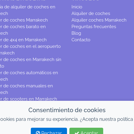
a de alquiler de coches en
Inicio
kech
Alquiler de coches
er de coches Marrakech
Alquiler coches Marrakech
er de coches barato en
Preguntas frecuentes
kech
Blog
er de 4x4 en Marrakech
Contacto
er de coches en el aeropuerto
rrakech
er de coches en Marrakech sin
to
er de coches automáticos en
kech
er de coches manuales en
kech
er de scooters en Marrakech
Consentimiento de cookies
cookies para mejorar su experiencia. ¿Acepta nuestra política
Rechazar
Aceptar
e coches en Marrakech con compra