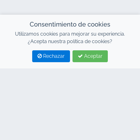
Consentimiento de cookies
Utilizamos cookies para mejorar su experiencia.
¿Acepta nuestra política de cookies?
Rechazar
Aceptar
1
2
CONTACTO
Dirección : 7, Centro de Negocios Al Abraj, Edificio C,
Bulevar 11 de Enero, Marrakech 40000
Hind : +212 662 15 10 10
Youns : +212 655 10 44 10
info@jacarandacar.com
www.jacarandacar.com
NUESTRAS ETIQUETAS