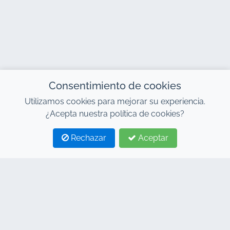
Consentimiento de cookies
Utilizamos cookies para mejorar su experiencia.
¿Acepta nuestra política de cookies?
Rechazar
Aceptar
1
2
CONTACTO
Dirección : 7, Centro de Negocios Al Abraj, Edificio C,
Bulevar 11 de Enero, Marrakech 40000
Hind : +212 662 15 10 10
Youns : +212 655 10 44 10