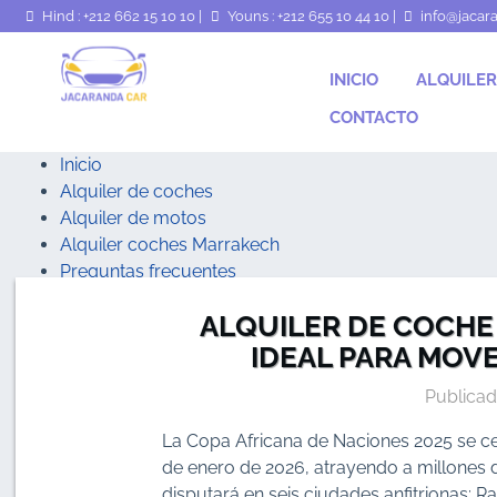
Hind : +212 662 15 10 10
|
Youns : +212 655 10 44 10
|
info@jacar
INICIO
ALQUILER
CONTACTO
Inicio
Alquiler de coches
Alquiler de motos
Alquiler coches Marrakech
Preguntas frecuentes
Blog
ALQUILER DE COCHE
Contacto
IDEAL PARA MOV
Publicad
La Copa Africana de Naciones 2025 se ce
de enero de 2026, atrayendo a millones d
disputará en seis ciudades anfitrionas: R