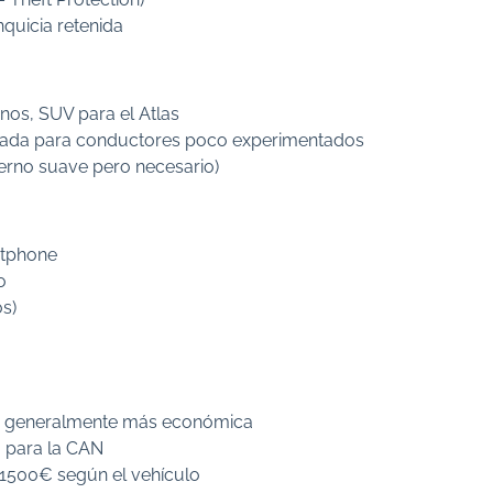
nquicia retenida
anos, SUV para el Atlas
dada para conductores poco experimentados
ierno suave pero necesario)
rtphone
o
s)
eno generalmente más económica
o para la CAN
 1500€ según el vehículo