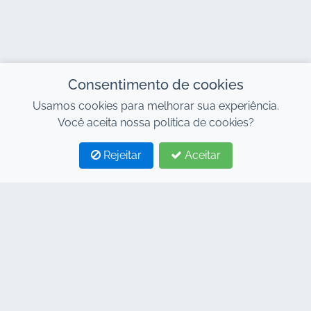
Consentimento de cookies
Usamos cookies para melhorar sua experiência.
Você aceita nossa política de cookies?
Rejeitar
Aceitar
1
2
CONTACTE-NOS
Endereço : 7, Centro de Negócios Al Abraj, Edifício
C, Avenida 11 de Janeiro, Marrakech 40000
Hind : +212 662 15 10 10
Youns : +212 655 10 44 10
info@jacarandacar.com
www.jacarandacar.com