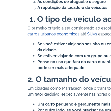
As condições de aluguel e o seguro
A reputação da locadora de veículos
1. O tipo de veículo 
O primeiro critério a ser considerado ao es
carros urbanos econômicos
até
SUVs
espaço
Se você estiver viajando sozinho ou e
da cidade.
Se estiver viajando com um grupo ou 
Pense no uso que fará do carro durant
pode ser mais adequado.
2. O tamanho do veícu
Em cidades como Marrakech, onde o trânsito 
um fator decisivo, especialmente nas horas d
Um carro pequeno é geralmente mais fá
Por outro lado, se você precisar de u