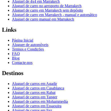
Aluguel de 4x4 em Marrakech
Aluguel de carro no aeroporto de Marrakech
Aluguel de carro em Marrakech sem depósito
Aluguel de carro em Marrakech - manual e automático
Aluguel de carro manual em Marrakech
Links
Página Inicial
Aluguer de automóveis
Termos e Condições
FAQ
Blog
Contacte-nos
Destinos
Aluguel de carros em Agadir
Aluguel de carros em Casablanca
Aluguel de carros em Rabat
Aluguel de carros em Tanger
Aluguel de carros em Mohammedia
Aluguel de carros em Essaouira
Aluguel de carros em Fez