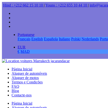
Hind : +212 662 15 10 10
|
Youns : +212 655 10 44 10
|
info@jacar
Portuguese
Français
English
Española
Italiano
Polski
Nederlands
Port
EUR
€
MAD
Página Inicial
Aluguer de automóveis
Aluguer de motos
Termos e Condições
FAQ
Blog
Contacte-nos
Página Inicial
Aluguer de automóveis