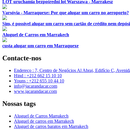
LOT uruchamia bezpośredni lot Warszawa - Marrakesz
Varsóvia - Marraquexe: Por que alugar um carro no aeroporto?
Sim, é possível alugar um carro sem cartão de crédito nem depó
Aluguel de Carros em Marrakech
custa alugar um carro em Marraquexe
Contacte-nos
Endereço : 7, Centro de Negócios Al Abraj, Edifício C, Aveni
Hind : +212 662 15 10 10
Youns : +212 655 10 44 10
info@jacarandacar.com
www.jacarandacar.com
Nossas tags
Aluguel de Carros Marrakech
Aluguel de carros em Marrakech
Aluguel de carros baratos em Marrakech