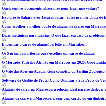
Quels sont les documents nécessaires pour louer une voiture?
Explorez le Sahara avec Jacarandacar - votre premier choix de l
Como escolher a melhor opção de aluguel de carros em Marrake
Dicas mecânicas para turistas: O que fazer em caso de problema
Encontrar o carro de aluguel perfeito em Marrakech
Os 5 principais critérios para escolher um carro de aluguel
O Mercado Turístico Alemão em Marrocos em 2025: Oportunidad
O Vale das Aves em Agadir: Guia completo do Jardim Zoológico
Software de Gestão de Frota: Como Otimizar a Sua Frota de Veíc
Aluguer de carro em Marrocos: a solução ideal para se desloca
Aluguel de carro em Marrocos: pagar com cartão ou em dinheir