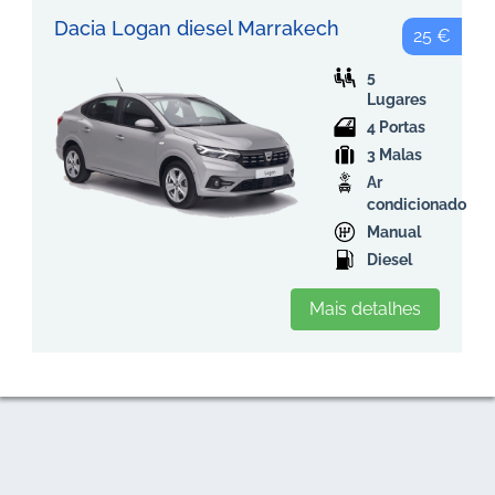
Dacia Logan diesel Marrakech
25 €
5
Lugares
4 Portas
3 Malas
Ar
condicionado
Manual
Diesel
Mais detalhes