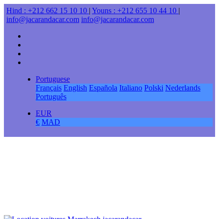
Hind : +212 662 15 10 10
|
Youns : +212 655 10 44 10
|
info@jacarandacar.com
info@jacarandacar.com
Portuguese
Français
English
Española
Italiano
Polski
Nederlands
Português
EUR
€
MAD