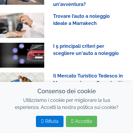
un'avventura?
Trovare l’auto a noleggio
ideale a Marrakech
I 5 principali criteri per
scegliere un'auto a noleggio
Il Mercato Turistico Tedesco in
Marocco nel 2025: Opportunità
e Sfide
Consenso dei cookie
Utilizziamo i cookie per migliorare la tua
esperienza. Accetti la nostra politica sui cookie?
Rifiuta
Accetta
Software di Gestione Flotta:
1
2
Come Ottimizzare il Parco