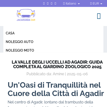
Italiano
EUR
CASA
NOLEGGIO AUTO
NOLEGGIO MOTO
TERMINI E CONDIZIONI
LA VALLE DEGLI UCCELLI AD AGADIR: GUIDA
COMPLETA AL GIARDINO ZOOLOGICO 2025
DOMANDE FREQUENTI
Pubblicato da: Amine | 2025-05-06
BLOG
Un'Oasi di Tranquillità nel
CONTATTO
Cuore della Città di Agadir
Nel centro di Agadir, lontano dal trambusto della