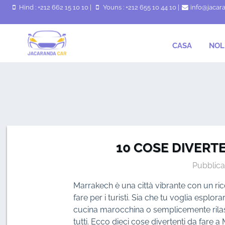
Hind : +212 662 15 10 10
|
Youns : +212 655 10 44 10
|
info@jacar
CASA
NOL
10 COSE DIVERT
Pubblica
Marrakech è una città vibrante con un ricc
fare per i turisti. Sia che tu voglia esplorar
cucina marocchina o semplicemente rilas
tutti. Ecco dieci cose divertenti da fare a