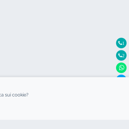
1
2
ica sui cookie?