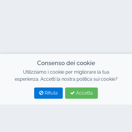
Consenso dei cookie
Utilizziamo i cookie per migliorare la tua
esperienza. Accetti la nostra politica sui cookie?
Rifiuta
Accetta
1
2
CONTATTO
Indirizzo : 7, Centro Affari Al Abraj, Edificio C, Viale 11
Gennaio, Marrakech 40000