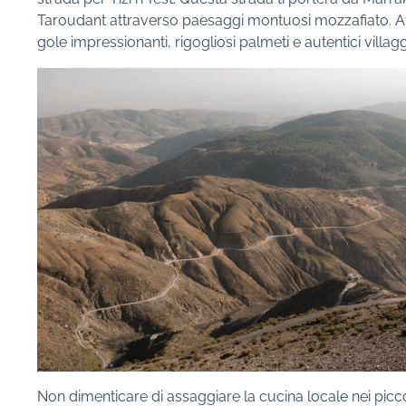
Taroudant attraverso paesaggi montuosi mozzafiato. At
gole impressionanti, rigogliosi palmeti e autentici villagg
Non dimenticare di assaggiare la cucina locale nei piccol