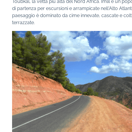
Toubkal, la vetta più alta del Nord Africa. Imlil è un po
di partenza per escursioni e arrampicate nell'Alto Atlante
paesaggio è dominato da cime innevate, cascate e colt
terrazzate.