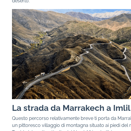
deserto.
La strada da Marrakech a Imlil
Questo percorso relativamente breve ti porta da Marrak
un pittoresco villaggio di montagna situato ai piedi del