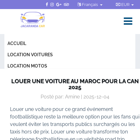
Français
EUR
ACCUEIL
LOCATION VOITURES
LOCATION MOTOS
CONDITIONS GÉNÉRALES
LOUER UNE VOITURE AU MAROC POUR LA CAN
2025
FAQ
Posté par: Amine | 2025-12-04
BLOG
Louer une voiture pour ce grand événement
CONTACT
footballistique reste la meilleure option pour les fans qui
veulent éviter les transports publics surchargés ou les
taxis hors de prix. Louer une voiture transforme ton
pèlerinage footballistique en un véritable road trip