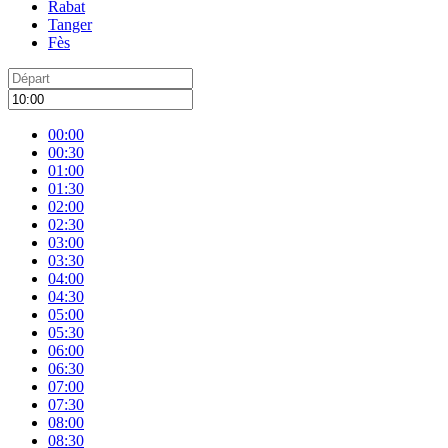
Rabat
Tanger
Fès
00:00
00:30
01:00
01:30
02:00
02:30
03:00
03:30
04:00
04:30
05:00
05:30
06:00
06:30
07:00
07:30
08:00
08:30