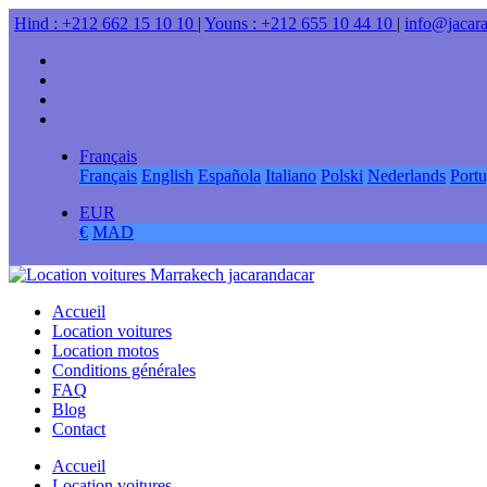
Hind : +212 662 15 10 10
|
Youns : +212 655 10 44 10
|
info@jacar
Français
Français
English
Española
Italiano
Polski
Nederlands
Port
EUR
€
MAD
Accueil
Location voitures
Location motos
Conditions générales
FAQ
Blog
Contact
Accueil
Location voitures