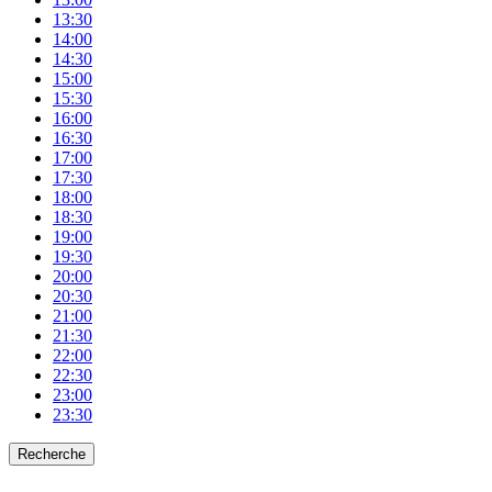
13:30
14:00
14:30
15:00
15:30
16:00
16:30
17:00
17:30
18:00
18:30
19:00
19:30
20:00
20:30
21:00
21:30
22:00
22:30
23:00
23:30
Recherche