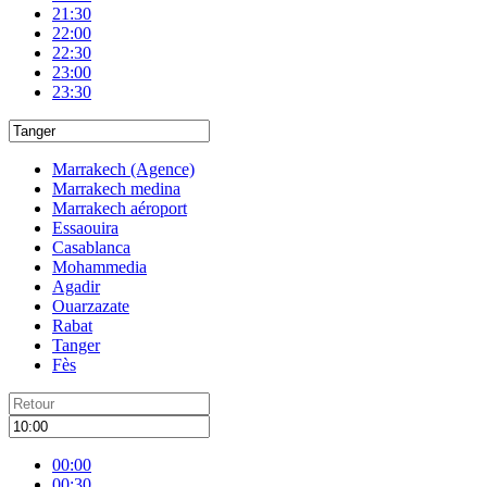
21:30
22:00
22:30
23:00
23:30
Marrakech (Agence)
Marrakech medina
Marrakech aéroport
Essaouira
Casablanca
Mohammedia
Agadir
Ouarzazate
Rabat
Tanger
Fès
00:00
00:30