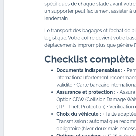
spécifiques de chaque stade avant votre ar
un supporter peut facilement assister à u
lendemain.
Le transport des bagages et l'achat de b
logistique. Votre coffre devient votre bas
déplacements impromptus que génère l'e
Checklist complète 
Documents indispensables :
• Perm
international (fortement recommand
validité • Carte bancaire internati
Assurance et protection :
• Assuran
Option CDW (Collision Damage Waiver
(TP - Theft Protection) • Vérificatio
Choix du véhicule :
• Taille adaptée
Transmission : automatique recomm
obligatoire (hiver doux mais nécessa
Options et services :
• GPS intégré