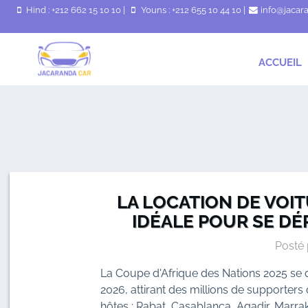
Hind : +212 662 15 10 10
|
Youns : +212 655 10 44 10
|
info@jacar
ACCUEIL
LA LOCATION DE VOI
IDÉALE POUR SE DÉ
Posté 
La Coupe d'Afrique des Nations 2025 se 
2026, attirant des millions de supporters 
hôtes : Rabat, Casablanca, Agadir, Marra