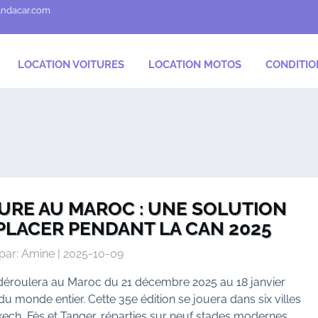
andacar.com
LOCATION VOITURES
LOCATION MOTOS
CONDITIO
TURE AU MAROC : UNE SOLUTION
PLACER PENDANT LA CAN 2025
par: Amine | 2025-10-09
déroulera au Maroc du 21 décembre 2025 au 18 janvier
du monde entier. Cette 35e édition se jouera dans six villes
kech, Fès et Tanger, réparties sur neuf stades modernes.