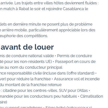
rivée. Les trajets entre villes hôtes deviennent fluides :
n match à Rabat le soir et rejoindre Casablanca le
illets en dernière minute ne posent plus de problème
e arrière mobile, particulièrement appréciable lors des
uphorie des compétitions.
avant de louer
is de conduire national valide • Permis de conduire
é pour les non-résidents UE) • Passeport en cours de
onale au nom du conducteur principal
ce responsabilité civile (incluse dans l'offre standard) •
) pour réduire la franchise • Assurance vol et incendie
n du montant de la franchise retenue
 : citadine pour les centres-villes, SUV pour l'Atlas •
andée pour les conducteurs peu habitués • Climatisation
ire)
 ou support smartphone • Siège bébé/rehausseur si