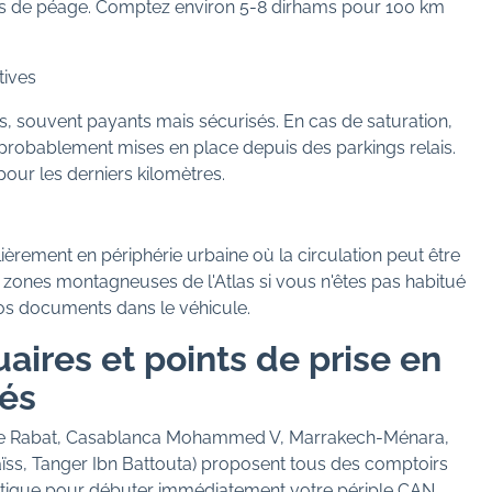
res de péage. Comptez environ 5-8 dirhams pour 100 km
tives
des, souvent payants mais sécurisés. En cas de saturation,
probablement mises en place depuis des parkings relais.
pour les derniers kilomètres.
èrement en périphérie urbaine où la circulation peut être
s zones montagneuses de l'Atlas si vous n'êtes pas habitué
os documents dans le véhicule.
aires et points de prise en
és
ture Rabat, Casablanca Mohammed V, Marrakech-Ménara,
Saïss, Tanger Ibn Battouta) proposent tous des comptoirs
pratique pour débuter immédiatement votre périple CAN