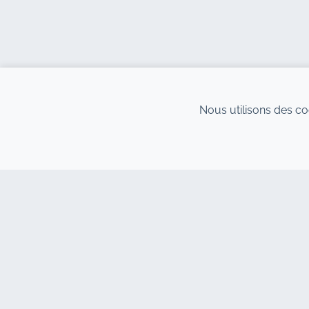
Nous utilisons des co
CONTACT
NOS 
Adresse : 7, Centre d´Affaires Al
Agence
Abraj, Immeuble C Bd 11 Janvier,
Marra
Marrakech 40000
Locati
Hind : +212 662 15 10 10
Locati
Youns : +212 655 10 44 10
cher
info@jacarandacar.com
Locati