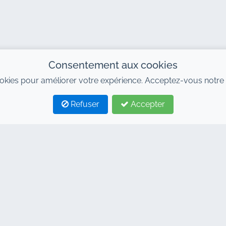
Consentement aux cookies
okies pour améliorer votre expérience. Acceptez-vous notre 
Refuser
Accepter
TAGS
LIENS UTILES
 de location de voitures à
Accueil
kech
Location voitures
on de voiture à Marrakech
Conditions générales
on de voiture Marrakech pas
FAQ
Blog
on 4x4 Marrakech
Contact