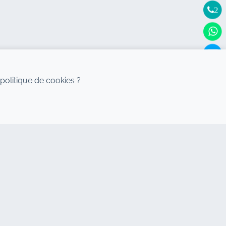
2
politique de cookies ?
DESTINATIONS
Location de voiture Agadir
Location de voiture Casablanca
Location de voiture Rabat
Location de voiture Tanger
Location de voiture Mohammedia
Location de voiture Essaouira