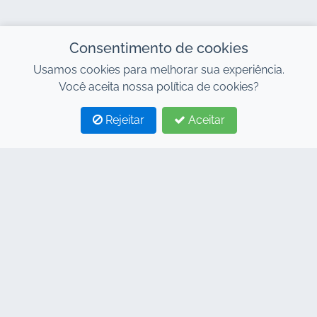
Consentimento de cookies
Usamos cookies para melhorar sua experiência.
Você aceita nossa política de cookies?
Rejeitar
Aceitar
1
2
CONTACTE-NOS
Endereço : 7, Centro de Negócios Al Abraj, Edifício
C, Avenida 11 de Janeiro, Marrakech 40000
Hind : +212 662 15 10 10
Youns : +212 655 10 44 10
info@jacarandacar.com
www.jacarandacar.com
NOSSAS TAGS