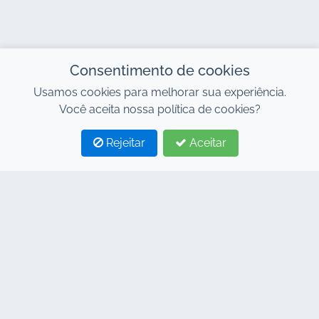
Consentimento de cookies
Usamos cookies para melhorar sua experiência.
Você aceita nossa política de cookies?
Rejeitar
Aceitar
1
2
CONTACTE-NOS
Endereço : 7, Centro de Negócios Al Abraj, Edifício
C, Avenida 11 de Janeiro, Marrakech 40000
Hind : +212 662 15 10 10
Youns : +212 655 10 44 10
info@jacarandacar.com
www.jacarandacar.com