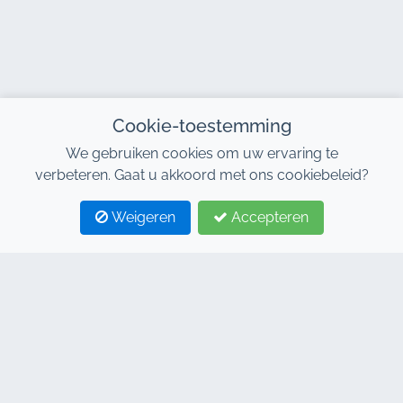
Cookie-toestemming
We gebruiken cookies om uw ervaring te
verbeteren. Gaat u akkoord met ons cookiebeleid?
Weigeren
Accepteren
1
2
CONTACTEER ONS
Adresse : 7, Al Abraj Businesscentrum, Gebouw C, 11
Januari Boulevard, Marrakesh 40000
Hind : +212 662 15 10 10
Youns : +212 655 10 44 10
info@jacarandacar.com