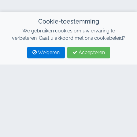
Cookie-toestemming
We gebruiken cookies om uw ervaring te
verbeteren. Gaat u akkoord met ons cookiebeleid?
Weigeren
Accepteren
1
2
CONTACTEER ONS
Adresse : 7, Al Abraj Businesscentrum, Gebouw C, 11
Januari Boulevard, Marrakesh 40000
Hind : +212 662 15 10 10
Youns : +212 655 10 44 10
info@jacarandacar.com
www.jacarandacar.com
ONZE TAGS