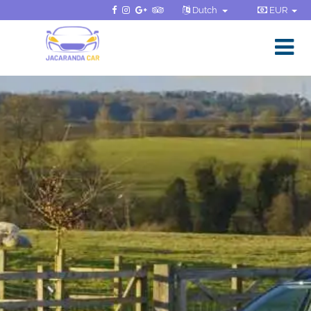
Dutch
EUR