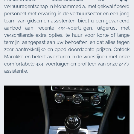
verhuuragentschap in Mohammedia, met gekwalificeerd
personeel met ervaring in de verhuursector en een jong
team van gidsen en assistenten, biedt u een gevarieerd
aanbod aan recente 4x4-voertuigen, uitgerust met
verschillende extra opties, te huur voor korte of lange
termijn, aangepast aan uw behoeften, en dat alles tegen
zeer aantrekkelijke en goed doordachte prijzen. Ontdek
Marokko en beleef avonturen in de woestijnen met onze
comfortabele 4x4-voertuigen en profiteer van onze 24/7
assistentie.