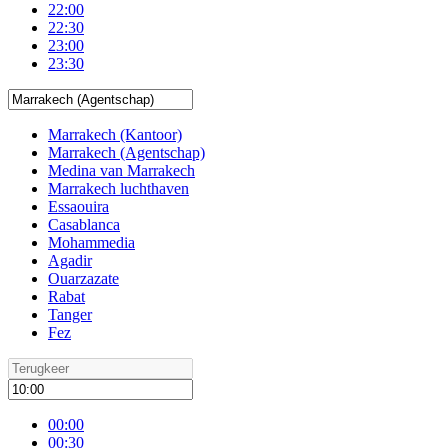
22:00
22:30
23:00
23:30
Marrakech (Kantoor)
Marrakech (Agentschap)
Medina van Marrakech
Marrakech luchthaven
Essaouira
Casablanca
Mohammedia
Agadir
Ouarzazate
Rabat
Tanger
Fez
00:00
00:30