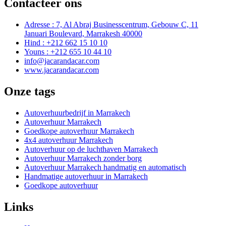
Contacteer ons
Adresse : 7, Al Abraj Businesscentrum, Gebouw C, 11
Januari Boulevard, Marrakesh 40000
Hind : +212 662 15 10 10
Youns : +212 655 10 44 10
info@jacarandacar.com
www.jacarandacar.com
Onze tags
Autoverhuurbedrijf in Marrakech
Autoverhuur Marrakech
Goedkope autoverhuur Marrakech
4x4 autoverhuur Marrakech
Autoverhuur op de luchthaven Marrakech
Autoverhuur Marrakech zonder borg
Autoverhuur Marrakech handmatig en automatisch
Handmatige autoverhuur in Marrakech
Goedkope autoverhuur
Links