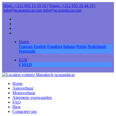
Hind : +212 662 15 10 10
|
Youns : +212 655 10 44 10
|
info@jacarandacar.com
info@jacarandacar.com
Dutch
Français
English
Española
Italiano
Polski
Nederlands
Português
EUR
€
MAD
Home
Autoverhuur
Motorverhuur
Algemene voorwaarden
FAQ
Blog
Contacteer ons