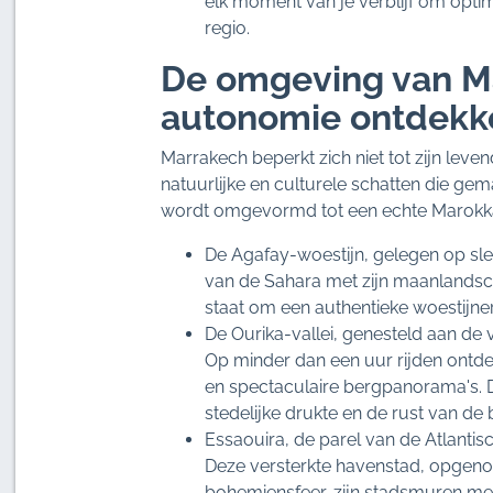
elk moment van je verblijf om opti
regio.
De omgeving van Ma
autonomie ontdekk
Marrakech beperkt zich niet tot zijn leve
natuurlijke en culturele schatten die gema
wordt omgevormd tot een echte Marokk
De Agafay-woestijn, gelegen op sle
van de Sahara met zijn maanlandsch
staat om een authentieke woestijner
De Ourika-vallei, genesteld aan de 
Op minder dan een uur rijden ontde
en spectaculaire bergpanorama's. Dez
stedelijke drukte en de rust van de 
Essaouira, de parel van de Atlantis
Deze versterkte havenstad, opgeno
bohemiensfeer, zijn stadsmuren met 