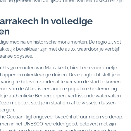
maal te genieten van de rijkdommen van Marrakech en zijn
rrakech in volledige
en
ndige medina en historische monumenten. De regio zit vol
kkelijk bereikbaar zijn met de auto, waardoor je verblijf
aanse odyssee.
chts 30 minuten van Marrakech, biedt een voorproefje
appen en okerkleurige duinen. Deze dagtocht stelt je in
varing te beleven zonder al te ver van de stad te komen.
voet van de Atlas, is een andere populaire bestemming.
k je authentieke Berberdorpen, verfrissende watervallen
e mobiliteit stelt je in staat om af te wisselen tussen
bergen.
che Oceaan, ligt ongeveer tweeënhalf uur rijden verderop.
men in het UNESCO-werelderfgoed, betovert met zijn
uitzicht op de oceaan en zijn winderige stranden. Een