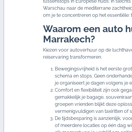
tussenstops in Europese hubs: in slechts 
Warschau naar de mediterrane zachtheid v
om je te concentreren op het essentiële: te
Waarom een auto hu
Marrakech?
Kiezen voor autoverhuur op de luchthaven
reiservaring transformeren.
Bewegingsvrijheid is het eerste grot
schema en stops. Geen onderhandel
je organiseert je dagen volgens je 
Comfort en flexibiliteit zijn ook ge
gemakkelijk je bagage, souveniraan
groepen vrienden blijkt deze oplos
vermenigvuldigen van taxiritten of 
De tijdsbesparing is aanzienlijk, v
of meerdere locaties op één dag wil