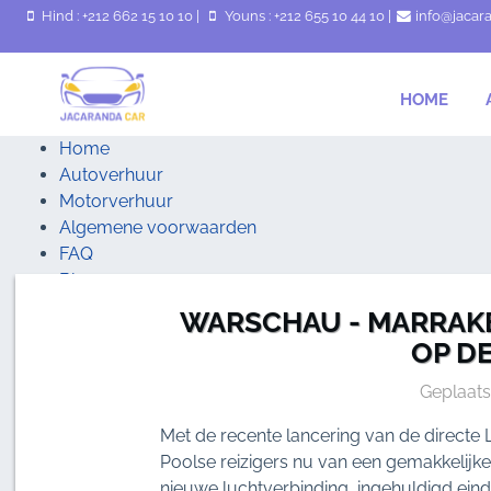
Hind : +212 662 15 10 10
|
Youns : +212 655 10 44 10
|
info@jacar
HOME
Home
Autoverhuur
Motorverhuur
Algemene voorwaarden
FAQ
Blog
Contacteer ons
WARSCHAU - MARRAK
OP D
Geplaats
Met de recente lancering van de directe
Poolse reizigers nu van een gemakkelijke
nieuwe luchtverbinding, ingehuldigd eind