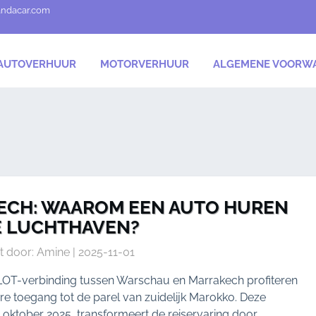
andacar.com
AUTOVERHUUR
MOTORVERHUUR
ALGEMENE VOORW
ECH: WAAROM EEN AUTO HUREN
E LUCHTHAVEN?
t door: Amine | 2025-11-01
 LOT-verbinding tussen Warschau en Marrakech profiteren
re toegang tot de parel van zuidelijk Marokko. Deze
 oktober 2025, transformeert de reiservaring door