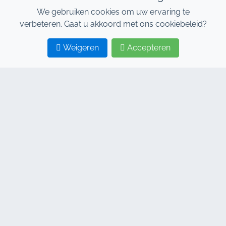
We gebruiken cookies om uw ervaring te
verbeteren. Gaat u akkoord met ons cookiebeleid?
Weigeren
Accepteren
1
2
CONTACTEER ONS
Adresse : 7, Al Abraj Businesscentrum, Gebouw C, 11
Januari Boulevard, Marrakesh 40000
Hind : +212 662 15 10 10
Youns : +212 655 10 44 10
info@jacarandacar.com
www.jacarandacar.com
ONZE TAGS
Autoverhuurbedrijf in Marrakech
Autoverhuur Marrakech
Goedkope autoverhuur Marrakech
4x4 autoverhuur Marrakech