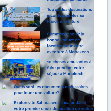
Top 10 des destinations
incontournables au
Maroc en voiture
Comment choisir la
bonne voiture de
location pour votre
aventure à Marrakech
10 choses amusantes à
faire pendant votre
séjour à Marrakech
Quels sont les documents nécessaires
pour louer une voiture?
Explorez le Sahara avec Jacarandacar -
votre premier choix de location de voiture