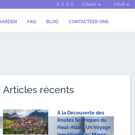
Dutch
EUR
AARDEN
FAQ
BLOG
CONTACTEER ONS
Articles récents
À la Découverte des
Routes Scéniques du
Haut-Atlas : Un Voyage
Inoubliable au Maroc