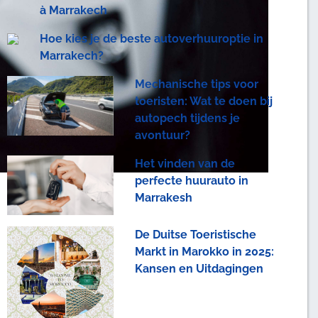
à Marrakech
Hoe kies je de beste autoverhuuroptie in
Marrakech?
Mechanische tips voor
toeristen: Wat te doen bij
autopech tijdens je
avontuur?
Het vinden van de
perfecte huurauto in
Marrakesh
De Duitse Toeristische
Markt in Marokko in 2025:
Kansen en Uitdagingen