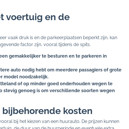
t voertuig en de
eer vaak druk is en de parkeerplaatsen beperkt zijn, kan
evende factor zijn, vooral tijdens de spits.
een gemakkelijker te besturen en te parkeren in
otere auto nodig hebt om meerdere passagiers of grote
er model noodzakelijk.
latteland of op minder goed onderhouden wegen te
uto stevig genoeg is om verschillende soorten wegen
e bijbehorende kosten
vooral bij het kiezen van een huurauto. De prijzen kunnen
oertuig, de duur van de huurperiode en eventuele extra