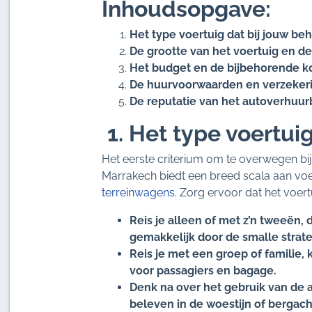
Inhoudsopgave:
Het type voertuig dat bij jouw be
De grootte van het voertuig en d
Het budget en de bijbehorende k
De huurvoorwaarden en verzeker
De reputatie van het autoverhuurb
1. Het type voertui
Het eerste criterium om te overwegen bij 
Marrakech biedt een breed scala aan vo
terreinwagens
. Zorg ervoor dat het voert
Reis je alleen of met z’n tweeën, 
gemakkelijk door de smalle straten
Reis je met een groep of familie,
voor passagiers en bagage.
Denk na over het gebruik van de au
beleven in de woestijn of bergac