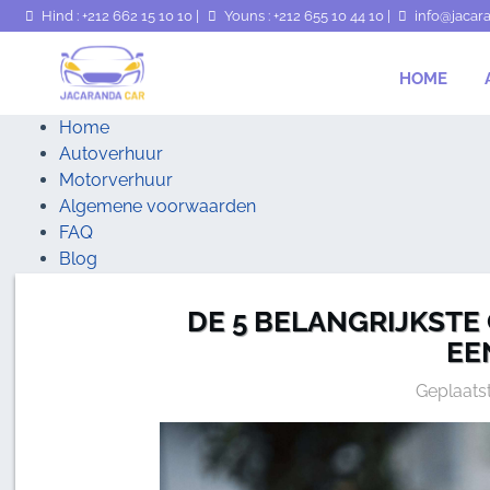
Hind : +212 662 15 10 10
|
Youns : +212 655 10 44 10
|
info@jacar
HOME
Home
Autoverhuur
Motorverhuur
Algemene voorwaarden
FAQ
Blog
Contacteer ons
DE 5 BELANGRIJKSTE 
EE
Geplaats