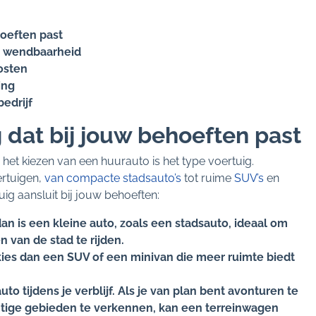
hoeften past
e wendbaarheid
osten
ing
edrijf
g dat bij jouw behoeften past
het kiezen van een huurauto is het type voertuig.
ertuigen,
van compacte stadsauto’s
tot ruime
SUV’s
en
uig aansluit bij jouw behoeften:
dan is een kleine auto, zoals een stadsauto, ideaal om
 van de stad te rijden.
 kies dan een SUV of een minivan die meer ruimte biedt
to tijdens je verblijf. Als je van plan bent avonturen te
htige gebieden te verkennen, kan een terreinwagen