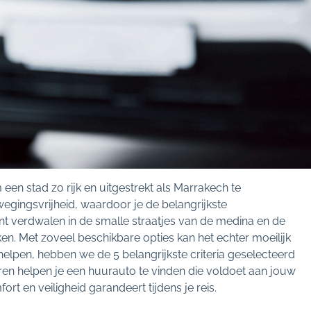
een stad zo rijk en uitgestrekt als Marrakech te
gingsvrijheid, waardoor je de belangrijkste
 verdwalen in de smalle straatjes van de medina en de
n. Met zoveel beschikbare opties kan het echter moeilijk
 helpen, hebben we de 5 belangrijkste criteria geselecteerd
en helpen je een huurauto te vinden die voldoet aan jouw
ort en veiligheid garandeert tijdens je reis.