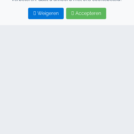
Weigeren
Accepteren
1
2
CONTACTEER ONS
Adresse : 7, Al Abraj Businesscentrum, Gebouw C, 11
Januari Boulevard, Marrakesh 40000
Hind : +212 662 15 10 10
Youns : +212 655 10 44 10
info@jacarandacar.com
www.jacarandacar.com
ONZE TAGS
Autoverhuurbedrijf in Marrakech
Autoverhuur Marrakech
Goedkope autoverhuur Marrakech
4x4 autoverhuur Marrakech
Autoverhuur op de luchthaven Marrakech
Autoverhuur Marrakech zonder borg