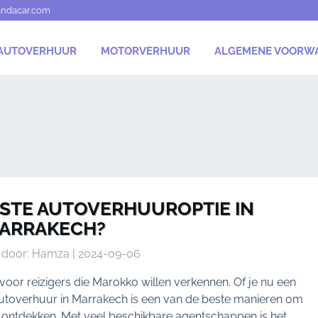
andacar.com
AUTOVERHUUR
MOTORVERHUUR
ALGEMENE VOORW
BESTE AUTOVERHUUROPTIE IN
ARRAKECH?
 door: Hamza | 2024-09-06
or reizigers die Marokko willen verkennen. Of je nu een
, autoverhuur in Marrakech is een van de beste manieren om
te ontdekken. Met veel beschikbare agentschappen is het