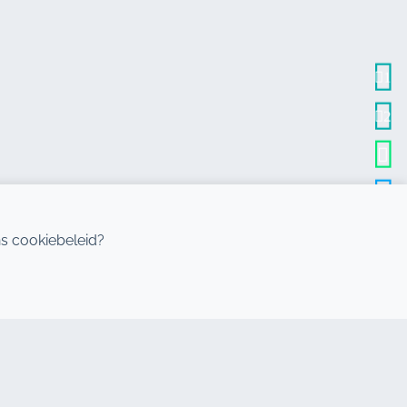
1
2
s cookiebeleid?
BESTEMMINGEN
Agadir autoverhuur
Casablanca autoverhuur