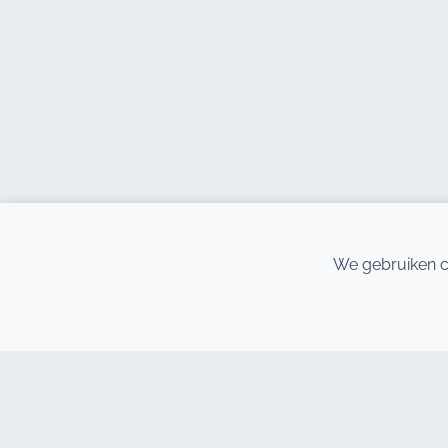
We gebruiken c
CONTACTEER ONS
ONZE
Adresse : 7, Al Abraj
Autove
Businesscentrum, Gebouw C, 11
Autov