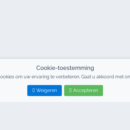
Cookie-toestemming
ookies om uw ervaring te verbeteren. Gaat u akkoord met on
Weigeren
Accepteren
 TAGS
LINKS
rhuurbedrijf in Marrakech
Home
erhuur Marrakech
Autoverhuur