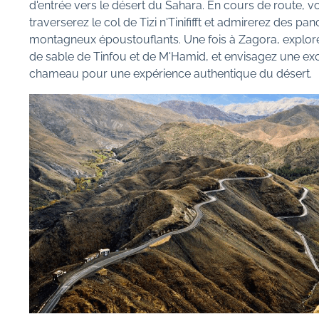
d'entrée vers le désert du Sahara. En cours de route, v
traverserez le col de Tizi n'Tinififft et admirerez des p
montagneux époustouflants. Une fois à Zagora, explor
de sable de Tinfou et de M'Hamid, et envisagez une ex
chameau pour une expérience authentique du désert.