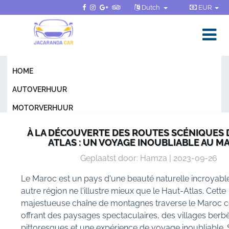
Dutch
EUR
HOME
AUTOVERHUUR
MOTORVERHUUR
ALGEMENE VOORWAARDEN
À LA DÉCOUVERTE DES ROUTES SCÉNIQUES 
ATLAS : UN VOYAGE INOUBLIABLE AU M
FAQ
Geplaatst door: Hamza | 2023-09-26
BLOG
Le Maroc est un pays d'une beauté naturelle incroyabl
CONTACTEER ONS
autre région ne l'illustre mieux que le Haut-Atlas. Cette
majestueuse chaîne de montagnes traverse le Maroc ce
offrant des paysages spectaculaires, des villages berb
pittoresques et une expérience de voyage inoubliable. 