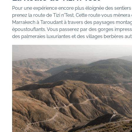
Pour une expérience encore plus éloignée des sentiers 
prenez la route de Tizi n'Test. Cette route vous mènera
Marrakech à Taroudant à travers des paysages monta
époustouflants. Vous passerez par des gorges impress
des palmeraies luxuriantes et des villages berbères au