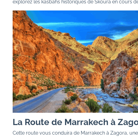
explorez les kasbahs historiques de Skoura en cours de
La Route de Marrakech à Zag
Cette route vous conduira de Marrakech à Zagora, une