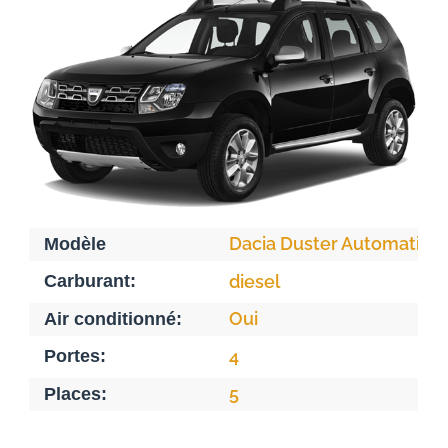
Dacia Duster Automatiqu
Modèle
Carburant:
diesel
Oui
Air conditionné:
Portes:
4
5
Places: