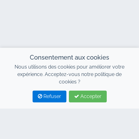
Consentement aux cookies
Nous utilisons des cookies pour améliorer votre
expérience. Acceptez-vous notre politique de
cookies ?
Refuser
Accepter
1
2
CONTACT
Adresse : 7, Centre d´Affaires Al Abraj, Immeuble C
Bd 11 Janvier, Marrakech 40000